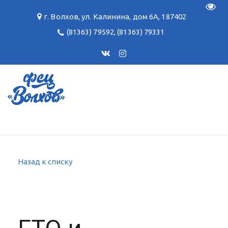
Пере
г. Волхов
,
ул. Калинина, дом 6А
,
187402
(81363) 79592
,
(81363) 79331
Назад к списку