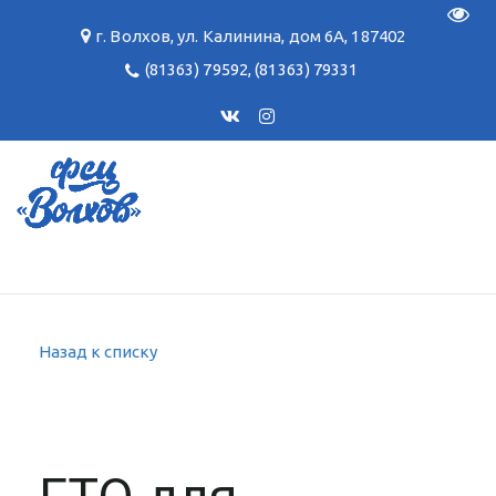
Пере
г. Волхов
,
ул. Калинина, дом 6А
,
187402
(81363) 79592
,
(81363) 79331
Назад к списку