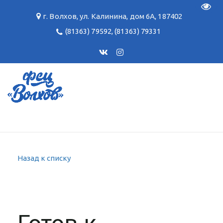
Пере
г. Волхов
,
ул. Калинина, дом 6А
,
187402
(81363) 79592
,
(81363) 79331
Назад к списку