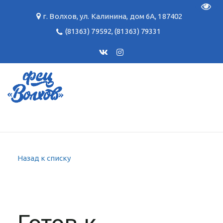
Пере
г. Волхов
,
ул. Калинина, дом 6А
,
187402
(81363) 79592
,
(81363) 79331
Назад к списку