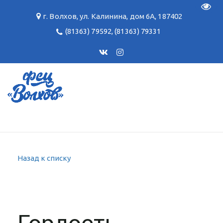
Пере
г. Волхов
,
ул. Калинина, дом 6А
,
187402
(81363) 79592
,
(81363) 79331
Назад к списку