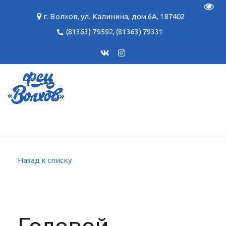
Пере
г. Волхов
,
ул. Калинина, дом 6А
,
187402
(81363) 79592
,
(81363) 79331
Назад к списку