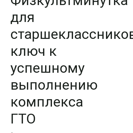
Физкультминутка
для
старшеклассников
ключ к
успешному
выполнению
комплекса
ГТО