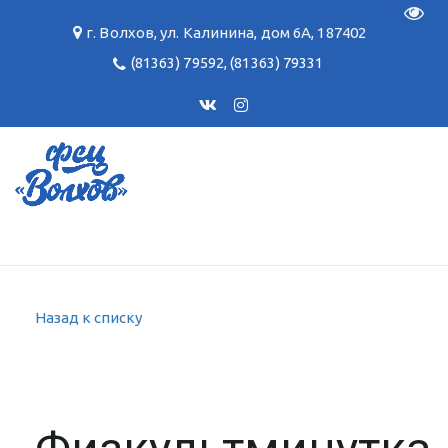
Пере
г. Волхов
,
ул. Калинина, дом 6А
,
187402
(81363) 79592
,
(81363) 79331
Назад к списку