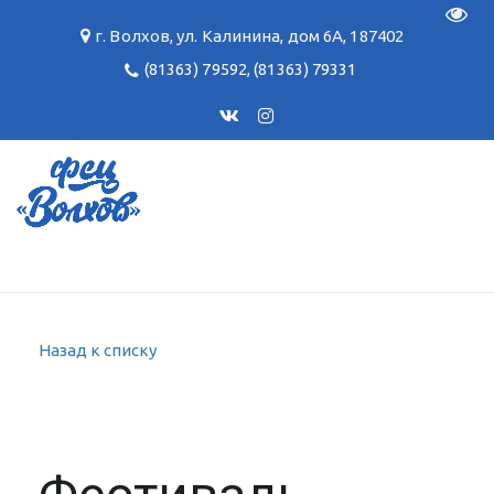
Пере
г. Волхов
,
ул. Калинина, дом 6А
,
187402
(81363) 79592
,
(81363) 79331
Назад к списку