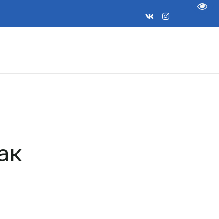
Пере
ак