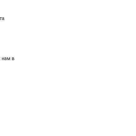
та.
к нам в