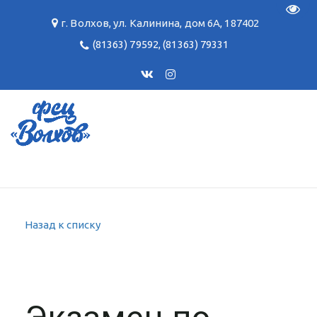
Пере
г. Волхов
,
ул. Калинина, дом 6А
,
187402
(81363) 79592
,
(81363) 79331
Назад к списку