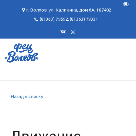
Пере
г. Волхов
,
ул. Калинина, дом 6А
,
187402
(81363) 79592
,
(81363) 79331
Назад к списку