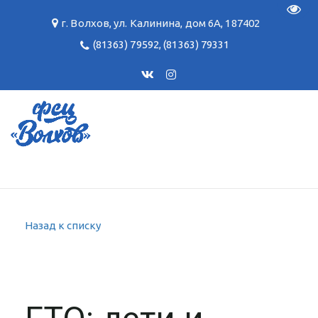
Пере
г. Волхов
,
ул. Калинина, дом 6А
,
187402
(81363) 79592
,
(81363) 79331
Назад к списку