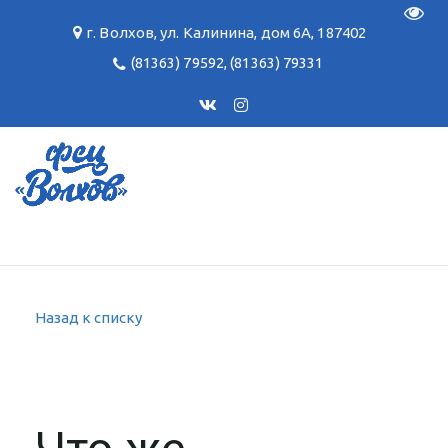
Пере
г. Волхов
,
ул. Калинина, дом 6А
,
187402
(81363) 79592
,
(81363) 79331
Назад к списку