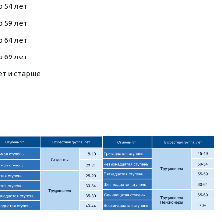
о 54 лет
о 59 лет
о 64 лет
о 69 лет
ет и старше