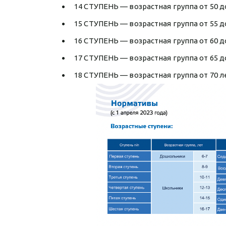
14 СТУПЕНЬ — возрастная группа от 50 д
15 СТУПЕНЬ — возрастная группа от 55 д
16 СТУПЕНЬ — возрастная группа от 60 д
17 СТУПЕНЬ — возрастная группа от 65 д
18 СТУПЕНЬ — возрастная группа от 70 л