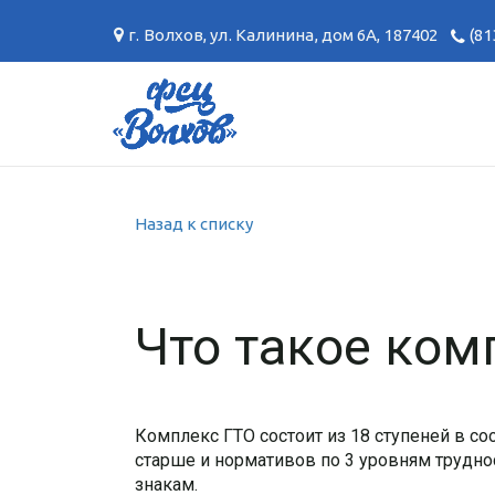
г. Волхов
,
ул. Калинина, дом 6А
,
187402
(81
Назад к списку
Что такое ком
Комплекс ГТО состоит из 18 ступеней в со
старше и нормативов по 3 уровням трудно
знакам.