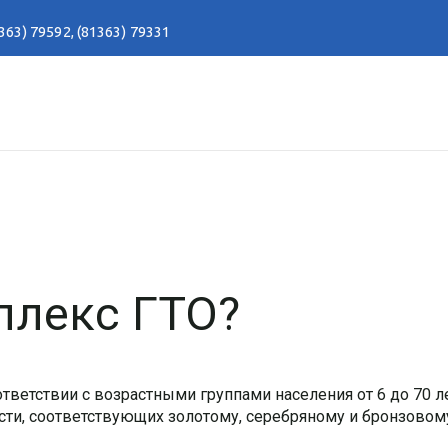
363) 79592
,
(81363) 79331
плекс ГТО?
ответствии с возрастными группами населения от 6 до 70 л
сти, соответствующих золотому, серебряному и бронзовом