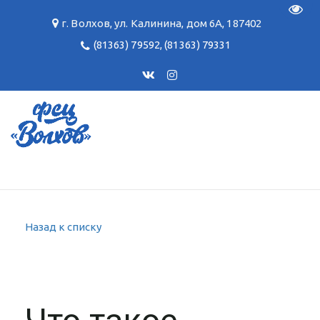
Пере
г. Волхов
,
ул. Калинина, дом 6А
,
187402
(81363) 79592
,
(81363) 79331
Назад к списку