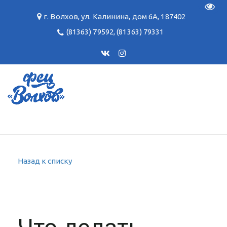
Пере
г. Волхов
,
ул. Калинина, дом 6А
,
187402
(81363) 79592
,
(81363) 79331
Назад к списку