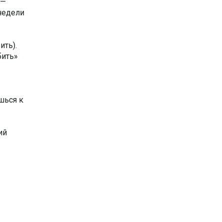
 —
 недели
ить).
бить»
шься к
ий