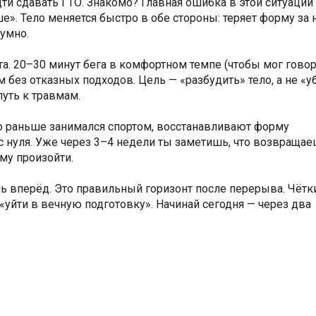
ти сдавать ГТО. Знакомо? Главная ошибка в этой ситуации
е». Тело меняется быстро в обе стороны: теряет форму за
 умно.
а. 20–30 минут бега в комфортном темпе (чтобы мог говор
без отказных подходов. Цель — «разбудить» тело, а не «у
путь к травмам.
то раньше занимался спортом, восстанавливают форму
т с нуля. Уже через 3–4 недели ты заметишь, что возвращае
му произойти.
ль вперёд. Это правильный горизонт после перерыва. Чётк
«уйти в вечную подготовку». Начинай сегодня — через два
л.