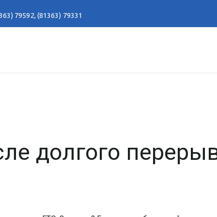
363) 79592
,
(81363) 79331
сле долгого переры