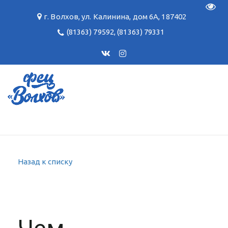
Пере
г. Волхов
,
ул. Калинина, дом 6А
,
187402
(81363) 79592
,
(81363) 79331
Назад к списку