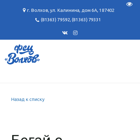
Пере
г. Волхов
,
ул. Калинина, дом 6А
,
187402
(81363) 79592
,
(81363) 79331
Назад к списку