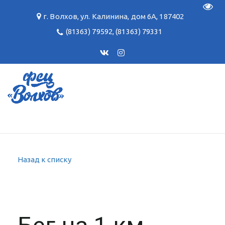
Пере
г. Волхов
,
ул. Калинина, дом 6А
,
187402
(81363) 79592
,
(81363) 79331
Назад к списку