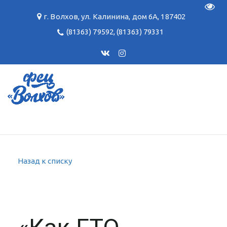
Пере
г. Волхов
,
ул. Калинина, дом 6А
,
187402
(81363) 79592
,
(81363) 79331
Назад к списку