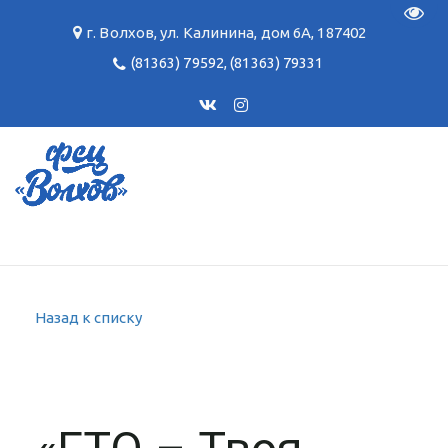
Пере
г. Волхов
,
ул. Калинина, дом 6А
,
187402
(81363) 79592
,
(81363) 79331
Назад к списку