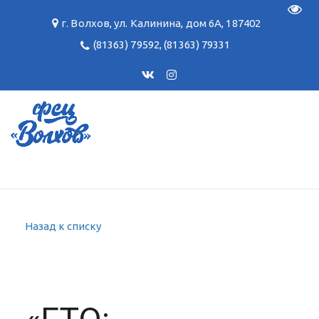
Пере
г. Волхов
,
ул. Калинина, дом 6А
,
187402
(81363) 79592
,
(81363) 79331
Назад к списку