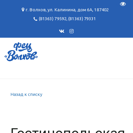
Пере
г. Волхов
,
ул. Калинина, дом 6А
,
187402
(81363) 79592
,
(81363) 79331
Назад к списку