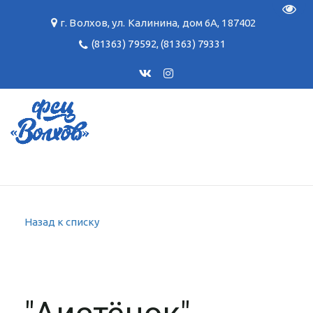
Пере
г. Волхов
,
ул. Калинина, дом 6А
,
187402
(81363) 79592
,
(81363) 79331
Назад к списку