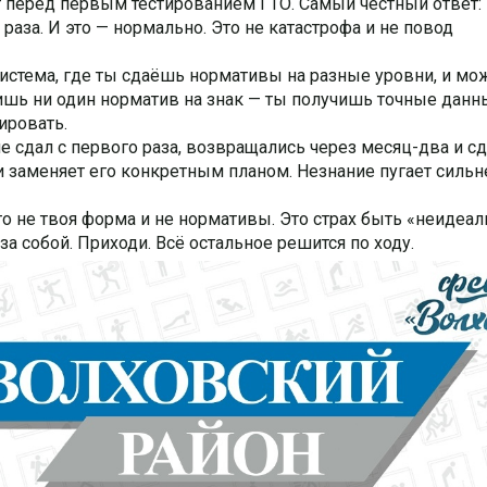
 перед первым тестированием ГТО. Самый честный ответ:
 раза. И это — нормально. Это не катастрофа и не повод
 система, где ты сдаёшь нормативы на разные уровни, и мо
ишь ни один норматив на знак — ты получишь точные данн
ировать.
не сдал с первого раза, возвращались через месяц-два и сд
и заменяет его конкретным планом. Незнание пугает сильн
это не твоя форма и не нормативы. Это страх быть «неидеа
а собой. Приходи. Всё остальное решится по ходу.