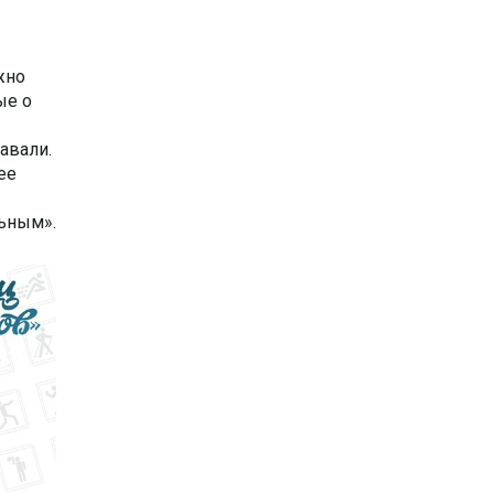
жно
ые о
авали.
ее
льным».