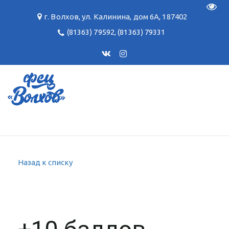
Пере
г. Волхов
,
ул. Калинина, дом 6А
,
187402
(81363) 79592
,
(81363) 79331
Назад к списку