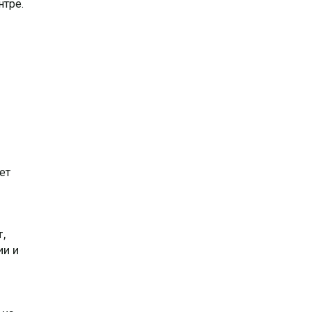
нтре.
ет
т,
ии и