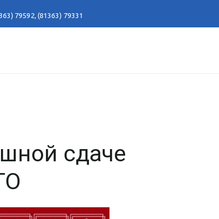
363) 79592
,
(81363) 79331
ешной сдаче
ТО