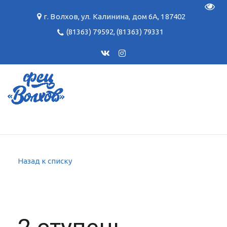
Пере
г. Волхов
,
ул. Калинина, дом 6А
,
187402
(81363) 79592
,
(81363) 79331
Назад к списку