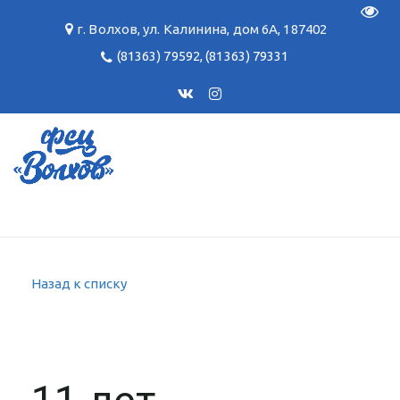
Пере
г. Волхов
,
ул. Калинина, дом 6А
,
187402
(81363) 79592
,
(81363) 79331
Назад к списку