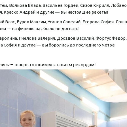
ртём, Волкова Влада, Васильев Гордей, Сизов Кирилл, Лобан
, Краско Андрей и другие — вы настоящие ракеты!
й Влас, Буров Максим, Усанов Савелий, Егорова София, Лош
рия — на финише вас было не догнать!
Каролина, Пчелова Валерия, Дроздов Василий, Фортус Фёдор,
а София и другие — вы боролись до последнего метра!
лись – теперь готовимся к новым рекордам!