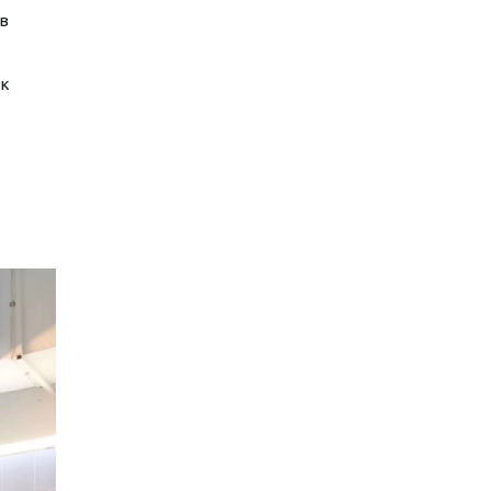
ов
ак