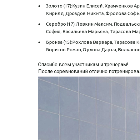
Золото (17):Кузин Елисей, Храмченков А
Кирилл, Дроздов Никита, Фролова Софья
Серебро (17):Левкин Максим, Подвальски
София, Васильева Марьяна, Тарасова Ма
Бронза (15):Рохлова Варвара, Тарасова 
Борисов Роман, Орлова Дарья, Волканов
Спасибо всем участникам и тренерам!
После соревнований отлично потренирова