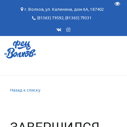
Пере
г. Волхов
,
ул. Калинина, дом 6А
,
187402
(81363) 79592
,
(81363) 79331
Назад к списку