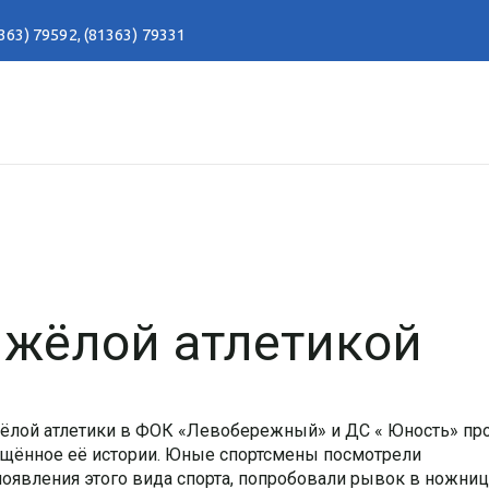
363) 79592
,
(81363) 79331
яжёлой атлетикой
яжёлой атлетики в ФОК «Левобережный» и ДС « Юность» п
вящённое её истории. Юные спортсмены посмотрели
оявления этого вида спорта, попробовали рывок в ножниц