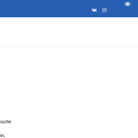
Пере
рошли
ы,