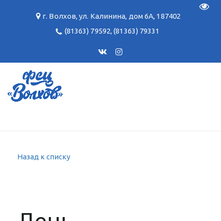
Пере
г. Волхов
,
ул. Калинина, дом 6А
,
187402
(81363) 79592
,
(81363) 79331
Назад к списку