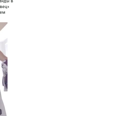
анды в
овец»
аем