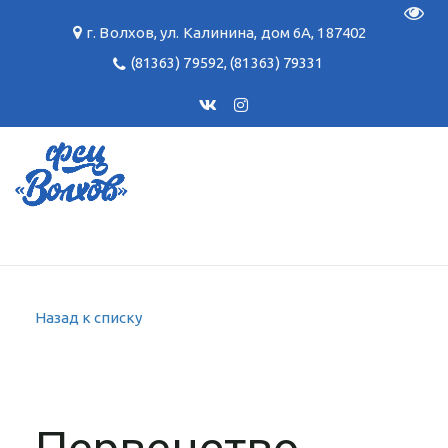
Пере
г. Волхов
,
ул. Калинина, дом 6А
,
187402
(81363) 79592
,
(81363) 79331
Назад к списку