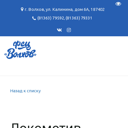
Пере
г. Волхов
,
ул. Калинина, дом 6А
,
187402
(81363) 79592
,
(81363) 79331
Назад к списку