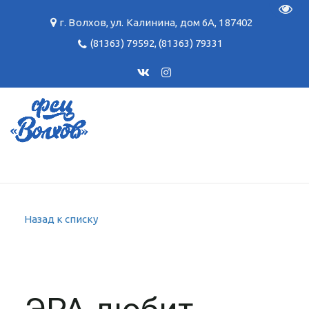
Пере
г. Волхов
,
ул. Калинина, дом 6А
,
187402
(81363) 79592
,
(81363) 79331
Назад к списку