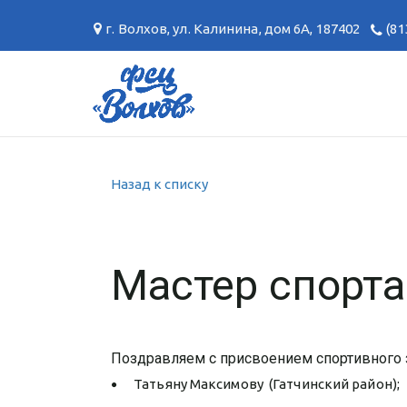
г. Волхов
,
ул. Калинина, дом 6А
,
187402
(81
Назад к списку
Мастер спорт
Поздравляем с присвоением спортивного з
Татьяну Максимову (Гатчинский район);