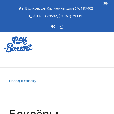
Пере
г. Волхов
,
ул. Калинина, дом 6А
,
187402
(81363) 79592
,
(81363) 79331
Назад к списку