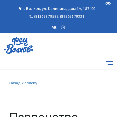
Пере
г. Волхов
,
ул. Калинина, дом 6А
,
187402
(81363) 79592
,
(81363) 79331
Назад к списку