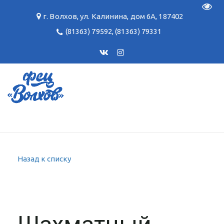
Пере
г. Волхов
,
ул. Калинина, дом 6А
,
187402
(81363) 79592
,
(81363) 79331
Назад к списку