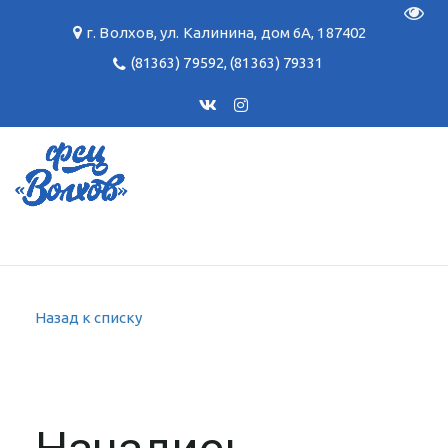
Пере
г. Волхов
,
ул. Калинина, дом 6А
,
187402
(81363) 79592
,
(81363) 79331
Назад к списку