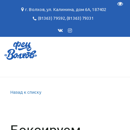
Пере
г. Волхов
,
ул. Калинина, дом 6А
,
187402
(81363) 79592
,
(81363) 79331
Назад к списку