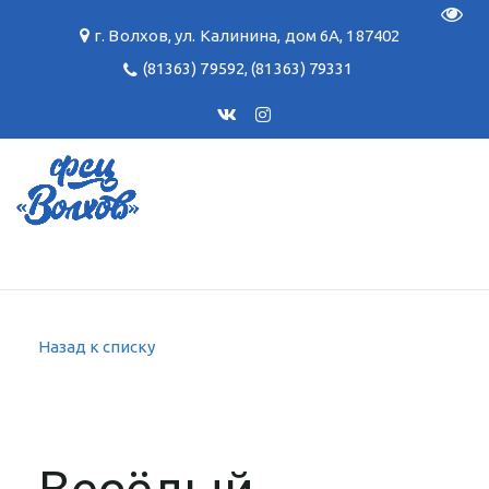
Пере
г. Волхов
,
ул. Калинина, дом 6А
,
187402
(81363) 79592
,
(81363) 79331
Назад к списку