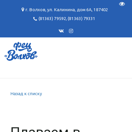
Пере
г. Волхов
,
ул. Калинина, дом 6А
,
187402
(81363) 79592
,
(81363) 79331
Назад к списку