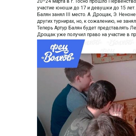
20–24 марта в г. Тосно прошло Первенств
участие юноши до 17 и девушки до 15 лет. 
Балян занял III место.
А. Дрощак, Э. Ненон
других турнирах, но, к сожалению, не заня
Теперь Артур Балян будет представлять Л
Дрощак уже получил право на участие в п