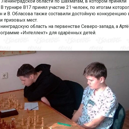
о Ленинградской области по шахматам, в котором приняли
В турнире В17 принял участие 21 челоек, по итогам которог
ен и В. Обласова также составили достойную конкуренцию 
ли призовых мест.
енинградскую область на первенстве Северо-запада, а Арт
рограмме «Интеллект» для одарённых детей.