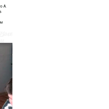
о А.
в
ём