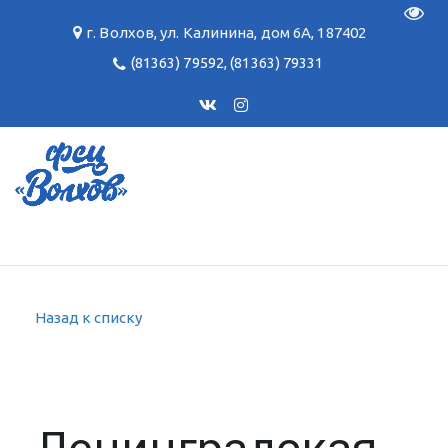
Пере
г. Волхов
,
ул. Калинина, дом 6А
,
187402
(81363) 79592
,
(81363) 79331
Назад к списку