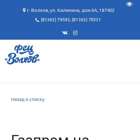
Пере
г. Волхов
,
ул. Калинина, дом 6А
,
187402
(81363) 79592
,
(81363) 79331
Назад к списку