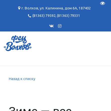
Пере
г. Волхов
,
ул. Калинина, дом 6А
,
187402
(81363) 79592
,
(81363) 79331
Назад к списку